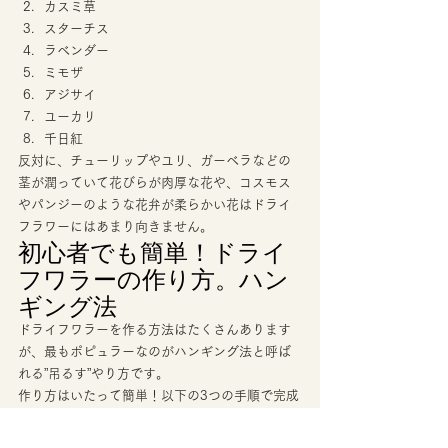
カスミ草
スターチス
ラベンダー
ミモザ
アジサイ
ユーカリ
千日紅 
反対に、チューリップやユリ、ガーベラなどの
茎が潤っていて花びらが肉厚な花や、コスモス
やパンジーのような花弁が柔らかい花はドライ
フラワーにはあまり向きません。 
初心者でも簡単！ドライ
フワラーの作り方。ハン
ギング法 
ドライフワラーを作る方法はたくさんあります
が、最もポピュラーなのがハンギング法と呼ば
れる”吊るす”やり方です。 
作り方はいたって簡単！以下の3つの手順で完成
です。 
➀水につかっていた部分を切り落とし、下の方