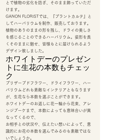
とで植物の劣化を防ぎ、そのまま飾っていただ
けます。 
GANON FLORISTでは、『プラントカルテ』と
してハーバリウムを制作、販売しております。 
植物のありのままの形を残し、ドライの美しさ
を感じることのできるハーバリウム。姿形を長
くそのままに魅せ、皆様もとに届けられるよう
デザイン致しました。 
ホワイトデーのプレゼン
トに生花の本数もチェッ
ク 
プリザーブドフラワー、ドライフラワー、ハー
バリウムどれも素敵なインテリアともなります
が、生花なら本数を選ぶことができます。 
ホワイトデーのお返しに花一輪から花束、アレ
ンジブーケまで、本数によっても意味合いが異
なってくるので、 
お相手との状況や、伝えたい想いによって、意
識的にお花の本数を選んでみるのも素敵ではな
いでしょうか。 