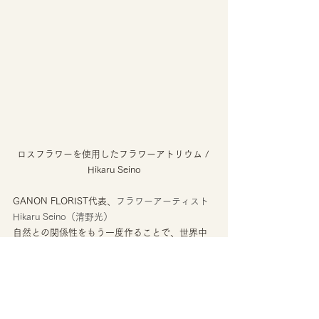
ロスフラワーを使用したフラワーアトリウム / 
Hikaru Seino
GANON FLORIST代表、
フラワーアーティスト
Hikaru Seino（清野光）
自然との関係性をもう一度作ることで、世界中
にある自然の価値、物の価値、人への価値を一
から見直し、心に思いやりのある環境を作るこ
とを理念に活動。 
生命と人の心を繋がることを信じ、植物を使っ
た作品を通して人々に原点である地球や自然を