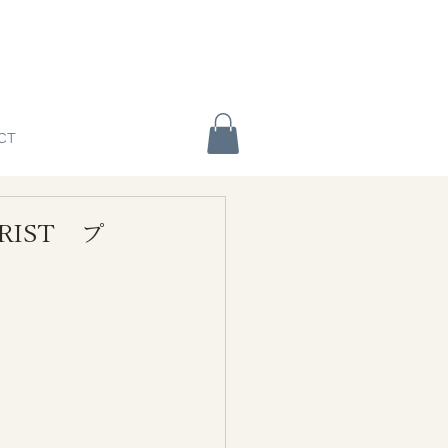
CT
IST プ