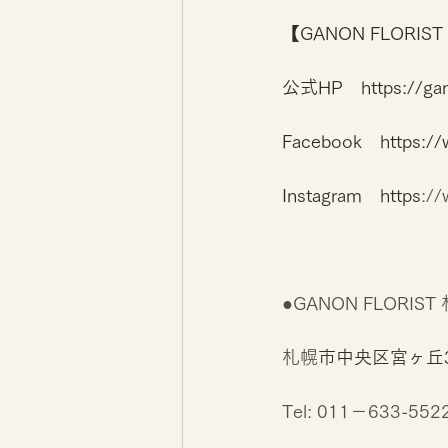
【GANON FLOR
公式HP　https://gano
Facebook　https:/
Instagram　https
:/
●GANON FLORIS
札幌
市中央区宮ヶ丘
Tel: 011－633-552