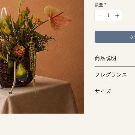
数量
*
カ
商品説明
●この商品はカスタ
フレグランス
私たちは、
旬を迎
扱しています。
花
GANON FLOR
その時期に一番お
サイズ
天然成分100％で
ますので花材は日
付けしています。
フラワーを増やさ
ONE SIZE(横45cm
■SITRUS：
現在の花材を知り
※店頭受け渡しの
シトラスをベース
ただけます。
ぞれの梱包サイズ
した軽やかな香り
若干異なります。
■FLORAL：
ピンクや紫など華