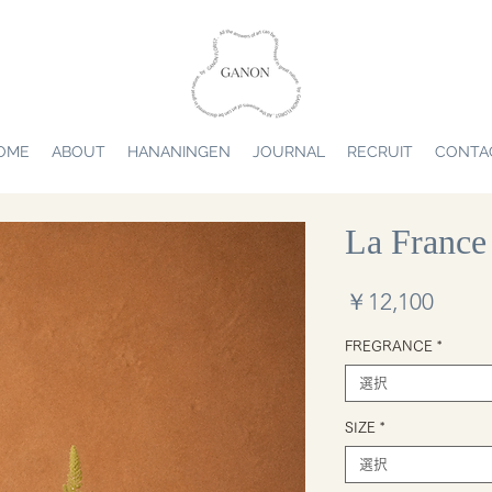
OME
ABOUT
HANANINGEN
JOURNAL
RECRUIT
CONTA
La France
価
￥12,100
格
FREGRANCE
*
選択
SIZE
*
選択