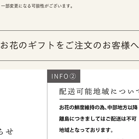
芳醇な香り
、一部変更になる可能性がございます。
■WOOD：
ヒノキやスギなど
っきりとした香り
以上の3種類からフ
​お花のギフトをご注文のお客様