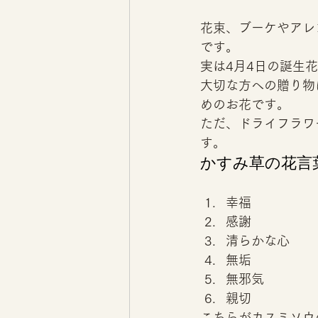
花束、ブーケやアレ
です。 
実は4月4日の誕生
大切な方への贈り物
めのお花です。 
ただ、ドライフラワ
す。 
かすみ草の花言葉
幸福 
感謝 
清らかな心 
無垢 
無邪気 
親切 
こちらがカスミソウ