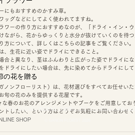
イフラワー 
ーにもおすすめのかすみ草。 
ワッグなどにしてよく使われてますね。 
ラワーの作り方におすすめなのが、「ドライ・イン・ウ
けながら、花からゆっくりと水分が抜けていくのを待つ
り方について、詳しくはこちらの記事をご覧ください。 
は、生花に近い姿でドライにできること。 
場合と異なり、茎はふんわりと広がった姿でドライにな
をドライにしたい場合は、先に染めてからドライにして
節の花を贈る 
IST（ガノンフローリスト）は、花材選びをすべてお任せい
お旬の花のみを提供する花屋です。 
々な春のお花のアレンジメントやブーケをご用意してお
SDGs
/
CONTACT
/
特定商取引 /
利用規約・プライバシーポリシー /
配送・送
ントしたい、という方はどうぞお気軽にお問い合わせくだ
NLINE SHOP
© GANON FLORIST 2026