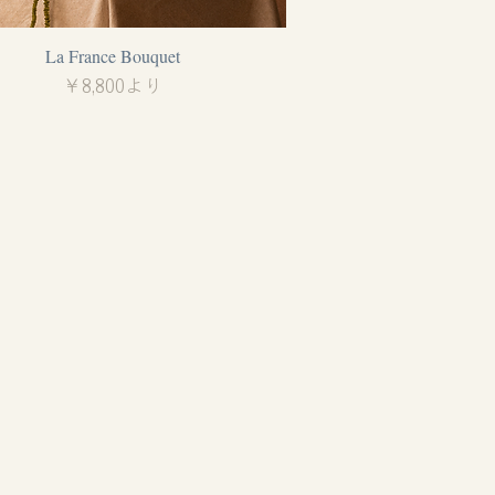
La France Bouquet
クイックビュー
セール価格
￥8,800
より