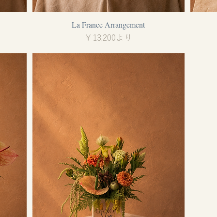
La France Arrangement
クイックビュー
セール価格
￥13,200
より