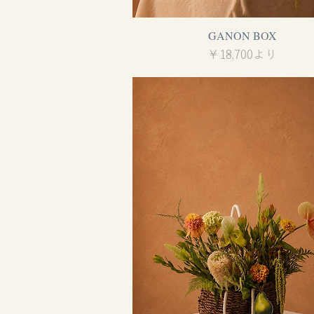
GANON BOX
クイックビュー
セール価格
￥18,700
より