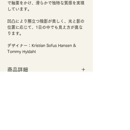
で釉薬をかけ、滑らかで独特な質感を実現
しています。
凹凸により際立つ陰影が美しく、光と影の
位置に応じて、1日の中でも見え方が異な
ります。
デザイナー：Kristian Sofus Hansen &
Tommy Hyldahl
商品詳細
サイズ：全体：W155 ×D155 ×H60
使用上の注意点
重量：約0.5kg
マテリアル：セラミック
防水仕様ではございません。
備考：
​お花のギフトをご注文のお客様へ
手作業での仕上げのため、色味・質感に
個体差があります。
ご覧になるモニターによって実際の見え
方と異なる場合があります。