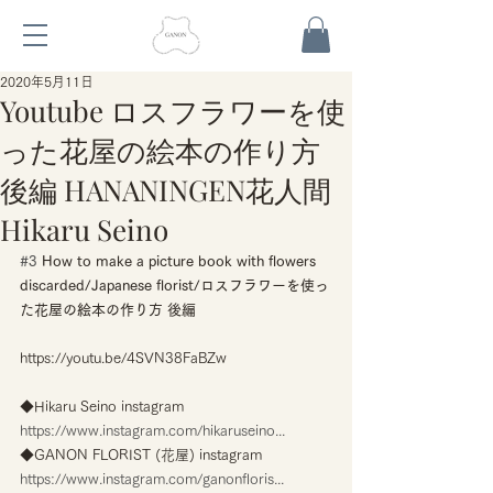
2020年5月11日
Youtube ロスフラワーを使
った花屋の絵本の作り方
後編 HANANINGEN花人間
Hikaru Seino
#3
 How to make a picture book with flowers 
discarded/Japanese florist/ロスフラワーを使っ
た花屋の絵本の作り方 後編
https://youtu.be/4SVN38FaBZw
◆Hikaru Seino instagram
https://www.instagram.com/hikaruseino...
◆GANON FLORIST (花屋) instagram
https://www.instagram.com/ganonfloris...