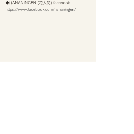
◆HANANINGEN (花人間) facebook
https://www.facebook.com/hananingen/
SDGs
/
CONTACT
/
特定商取引 /
利用規約・プライバシーポリシー /
配
送・送料について
© GANON FLORIST 2026