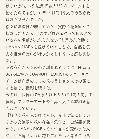
はないか”という発想で”花人間”プロジェクトを
始めたのですが、モデルは特別な人である必要
はありませんでした。
徐々にお客様が増えていき、実際に花を飾って
撮影した方から、"このプロジェクトで使われて
いる花の名前が忘れられない "と言われた時に
HANANINGENを続けていくことで、自然を伝
える自分の願いが叶うかもしれないと感じまし
た。」 
花の存在が人々の心に刻まれるように、Hikaru 
Seino氏率いるGANON FLORISTのフローリスト
チームは自然のままの花の美しさを人々の頭に
花を飾り、撮影を続けた。
今では、世界中で5万人以上の人が「花人間」を
体験。フラワーアートの世界に大きな旋風を巻
き起こしている。 
「好きな花を見つけた人が、今まで気にしてい
なかった道端の花の存在に気付き、自然観が変
わり、HANANINGENでビジョンが変わった人
や、私と同じように花を広めたいと考えている