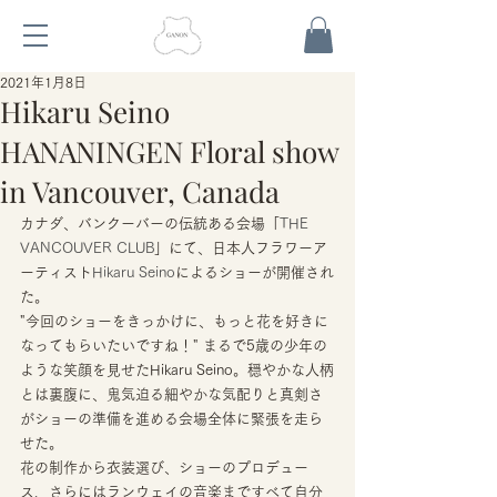
2021年1月8日
Hikaru Seino
HANANINGEN Floral show
in Vancouver, Canada
カナダ、バンクーバーの伝統ある会場「
THE 
VANCOUVER CLUB
」にて、日本人フラワーア
ーティスト
Hikaru Seino
によるショーが開催され
た。 
"今回のショーをきっかけに、もっと花を好きに
なってもらいたいですね！" まるで5歳の少年の
ような笑顔を見せたHikaru Seino。穏やかな人柄
とは裏腹に、鬼気迫る細やかな気配りと真剣さ
がショーの準備を進める会場全体に緊張を走ら
せた。 
花の制作から衣装選び、ショーのプロデュー
ス、さらにはランウェイの音楽まですべて自分