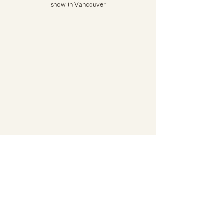
show in Vancouver
Show view / HANANINGEN show in Vancouver