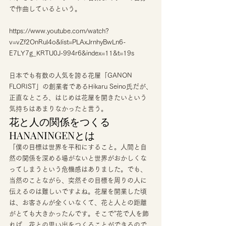
で作曲しているという。 
https://www.youtube.com/watch?
v=vZf2OnRul4o&list=PLAxJrnhyBwLn6-
E7LY7g_KRTU0J-994r6&index=11&t=19s
日本でも有数の人気を誇る花屋「GANON 
FLORIST」の創業者であるHikaru Seino氏だが、
正直なところ、はじめは花屋を開きたいという
気持ちはあまりなかったと言う。 
花と人の関係をつくる
HANANINGENとは 
「僕の目標は世界を平和にすること。人間と自
然の関係を深める場がないと世界がおかしくな
ってしまうという危機感はありました。でも、
当然のことながら、突然その目標を周りの人に
伝えるのは難しいですよね。花屋を開業した頃
は、お客さんが全くいなくて、花と人との距離
がとても大きかったんです。そこで”花で人を飾
れば、花との思い出をつくることができるので