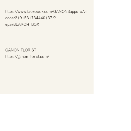
https://www.facebook.com/GANONSapporo/vi
deos/2191531734440137/?
epa=SEARCH_BOX
GANON FLORIST
https://ganon-florist.com/ 