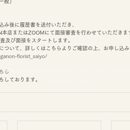
一般）
込み後に履歴書を送付いただき、
ON本店またはZOOMにて面接審査を行わせていただきま
審査及び面接をスタートします。
について、詳しくはこちらよりご確認の上、お申し込み
ganon-florist_saiyo/
SDGs
/
CONTACT
/
特定商取引 /
利用規約・プライバシーポリシー /
配送・送
ちら
ちしております。 
© GANON FLORIST 2026