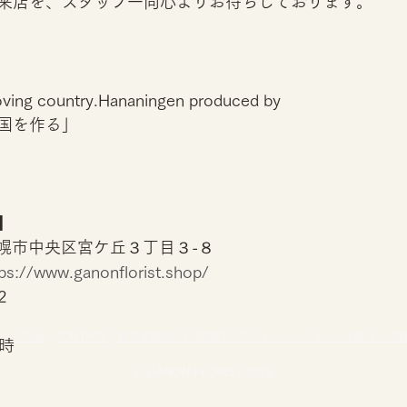
来店を、スタッフ一同心よりお待ちしております。
loving country.Hananingen produced by
国を作る」
T】
 札幌市中央区宮ケ丘３丁目３-８
tps://www.ganonflorist.shop/
2
SDGs
/
CONTACT
/
特定商取引 /
利用規約・プライバシーポリシー /
配送・送
8時
© GANON FLORIST 2026