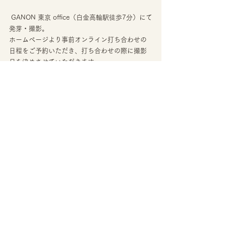
 GANON 東京 office（白金高輪駅徒歩7分）にて
発芽・撮影。
ホームページより事前オンライン打ち合わせの
日程をご予約いただき、打ち合わせの際に撮影
日を決めさせていただきます。 
住所：東京都港区三田5丁目10－2はつせ三田
502
　　（白金高輪駅徒歩7分 、三田駅徒歩13分）
定休日: 不定休  
HANANINGEN 札幌 
GANON本店 
 GANON FLORIST札幌 神宮外苑本店 （円山公
園駅徒歩10分）にて発芽・撮影。
ホームページより事前オンライン打ち合わせの
日程をご予約いただき、打ち合わせの際に撮影
日を決めさせていただきます。   
住所：北海道札幌市中央区宮ケ丘３丁目３−８神
宮ハイツ 
　　（円山公園駅、西28丁目駅より各徒歩10