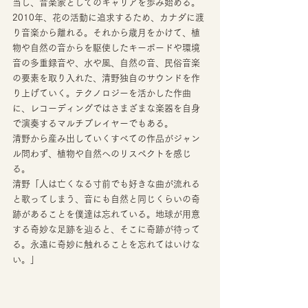
当し、音楽家としてのキャリアを歩み始める。
2010年、花の活動に追求するため、カナダに渡
り音楽から離れる。それから歳月をかけて、植
物や自然の音からを駆使したキーボードや環境
音の多重録音や、水や風、自然の音、民俗音楽
の要素を取り入れた、清野独自のサウンドを作
り上げていく。テクノロジーを活かした作曲
に、レコーディングではさまざまな楽器を自身
で演奏するマルチプレイヤーでもある。
清野から産み出していくすべての作品がジャン
ル問わず、植物や自然へのリスペクトを感じ
る。 
清野「人は亡くなる寸前でも好きな曲が流れる
と歌ってしまう、音にも自然と同じくらいの奇
跡があることを僕達は忘れている。地球が用意
する奇妙な足跡を辿ると、そこに奇跡が待って
る。永遠に奇妙に触れることを忘れてはいけな
い。」 