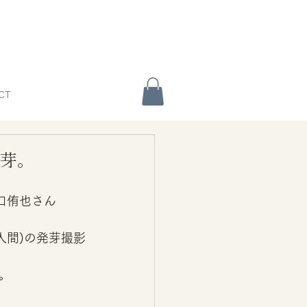
CT
N発芽。
坂口侑也さん
花人間)の発芽撮影
。 