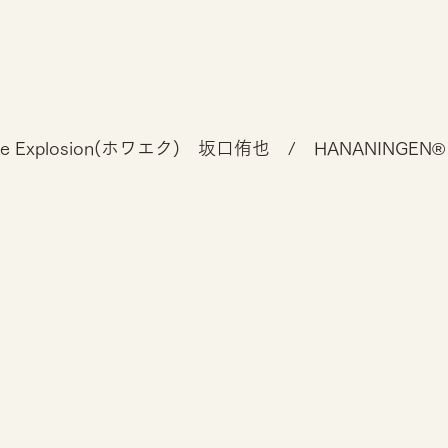
te Explosion(ホワエク)　坂口侑也　/　HANANINGEN®