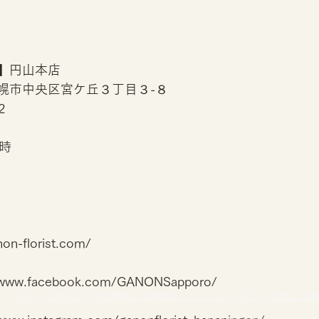
ST】円山本店
 札幌市中央区宮ケ丘３丁目３-８
2
8時
n-florist.com/
/www.facebook.com/GANONSapporo/
SDGs
/
CONTACT
/
特定商取引 /
利用規約・プライバシーポリシー /
配送・送