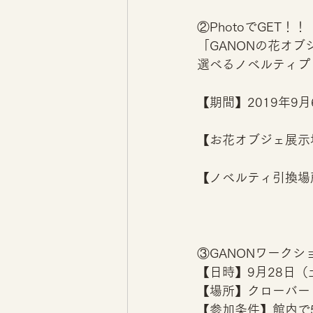
②PhotoでGET！！
「GANONの花オ
選べるノベルティプ
【期間】2019年9
【お花オブジェ展示場
【ノベルティ引換場所
③GANONワークシ
【日時】9月28日（
【場所】クローバー
【参加条件】館内で5