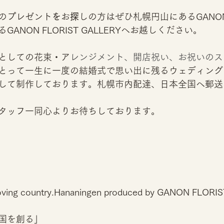
のプレゼント
を
お
探
しの方はぜひ札幌円山にあるGANON 
ANON FLORIST GALLERYへお越しください。
としての花束・ア
レンジメント、開店祝い、お祝いのス
とって一生に一度の結婚式で思い出に残るウェディング
して制作しております。札幌市内配達、日本全国へ郵送
タッフ一同心よりお待ちしております。
-loving country.Hananingen produced by GANON FLORIS
国を創る」