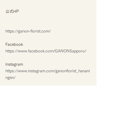
公式HP
https://ganon-florist.com/
Facebook
https://www.facebook.com/GANONSapporo/
Instagram
https://www.instagram.com/ganonflorist_hanani
ngen/
◇GANON FLORIST（円山本店）
札幌市中央区宮ヶ丘３丁目３−８
info@ganon-florist.com
011-633-5522