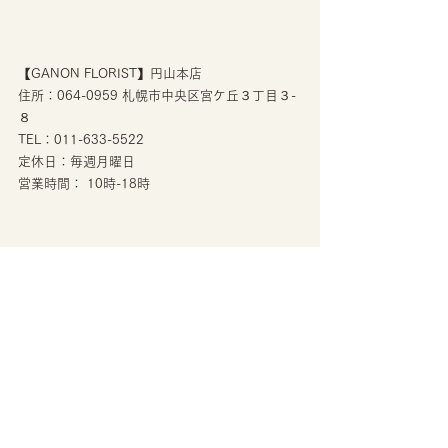
【GANON FLORIST】円山本店
住所：064-0959 札幌市中央区宮ケ丘３丁目３-
８
TEL：011-633-5522
定休日：毎週月曜日
営業時間： 10時-18時
公式HP　https://ganon-florist.com/
Facebook　
https://www.fac
ebook.com/GANONSapporo/
I
nstagram　
ht
tps://www.instagram.com/ganonflorist_h
anani
ngen/