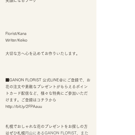
笑顔になるブーケ
Florist/Kana
Writer/Keiko
大切な方へ心を込めてお作りいたします。
■GANON FLORIST 公式LINE＠にご登録で、お
花の注文や素敵なプレゼントがもらえるポイン
トカード配信など、様々な特典にご参加いただ
けます。ご登録はコチラから
http://bit.ly/2FPAauu 
札幌でおしゃれな花のプレゼントをお探しの方
はぜひ札幌
円山にあるGANON FLORIST、また