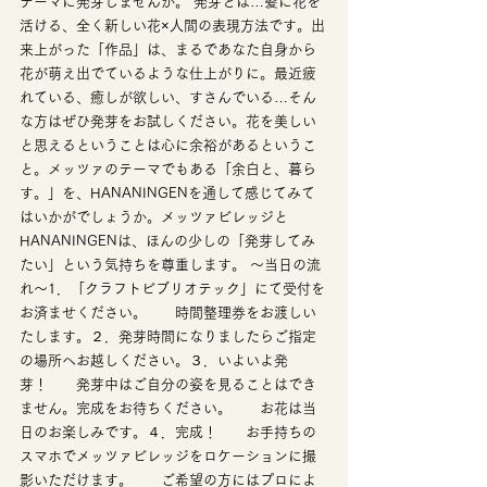
テーマに発芽しませんか。 発芽とは…髪に花を
活ける、全く新しい花×人間の表現方法です。出
来上がった「作品」は、まるであなた自身から
花が萌え出でているような仕上がりに。最近疲
れている、癒しが欲しい、すさんでいる…そん
な方はぜひ発芽をお試しください。花を美しい
と思えるということは心に余裕があるというこ
と。メッツァのテーマでもある「余白と、暮ら
す。」を、HANANINGENを通して感じてみて
はいかがでしょうか。メッツァビレッジと
HANANINGENは、ほんの少しの「発芽してみ
たい」という気持ちを尊重します。 ～当日の流
れ～1．「クラフトビブリオテック」にて受付を
お済ませください。　　時間整理券をお渡しい
たします。２．発芽時間になりましたらご指定
の場所へお越しください。３．いよいよ発
芽！　　発芽中はご自分の姿を見ることはでき
ません。完成をお待ちください。　　お花は当
日のお楽しみです。４．完成！　　お手持ちの
スマホでメッツァビレッジをロケーションに撮
影いただけます。　　ご希望の方にはプロによ