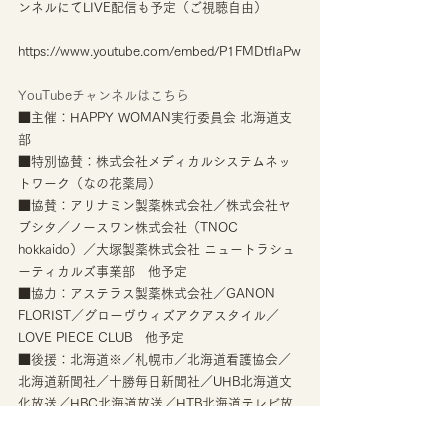
ンネルにてLIVE配信も予定（ご視聴自由） 
https://www.youtube.com/embed/P1FMDtfIaPw
YouTubeチャンネルはこちら
■主催：HAPPY WOMAN実行委員会 北海道支
部
■特別協賛：株式会社メディカルシステムネッ
トワーク（なの花薬局）
■協賛：アリナミン製薬株式会社／株式会社ヤ
ブシタ／ノースワン株式会社（TNOC 
hokkaido）／大塚製薬株式会社 ニュートラシュ
ーティカルズ事業部　他予定
■協力：アステラス製薬株式会社／GANON 
FLORIST／グローヴウィズアクアスタイル／
LOVE PIECE CLUB　他予定
■後援：北海道※／札幌市／北海道看護協会／
北海道新聞社／十勝毎日新聞社／UHB北海道文
化放送／HBC北海道放送／HTB北海道テレビ放
送／STV札幌テレビ放送／TVhテレビ北海道／エ
フエム北海道/エフエム・ノースウェーブ　（※