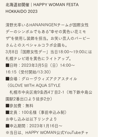
北海道初開催｜HAPPY WOMAN FESTA 
HOKKAIDO 2023
清野光率いるHANANINGENチームが国際女性
デーのシンボルでもある“幸せの黄色い花ミモ
ザ“を使用し装飾を担当。お笑い芸人のバービー
さんとのスペシャルコラボ企画も。 
3月8日「国際女性デー」当日18:00〜19:00には
札幌テレビ塔を黄色にライトアップ。 
■日時：2023年3月5日（日）14:00〜
16:15（受付開始/13:30）
■会場：グローヴウィズアクアスタイル
（GLOVE WITH AQUA STYLE
　札幌市中央区南9条西4丁目2-1（地下鉄中島公
園駅2番出口より徒歩2分）
■参加費：無料　　　　
■定員：100名様（事前申込み制） 
お申し込みは以下リンクより  
■申込期間：2023年1月16日〜
※当日は、HAPPY WOMAN公式YouTubeチャ