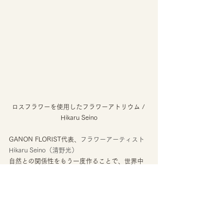
ロスフラワーを使用したフラワーアトリウム / 
Hikaru Seino
GANON FLORIST代表、
フラワーアーティスト
Hikaru Seino（清野光）
自然との関係性をもう一度作ることで、世界中
にある自然の価値、物の価値、人への価値を一
から見直し、心に思いやりのある環境を作るこ
とを理念に活動。 
生命と人の心を繋がることを信じ、植物を使っ
た作品を通して人々に原点である地球や自然を