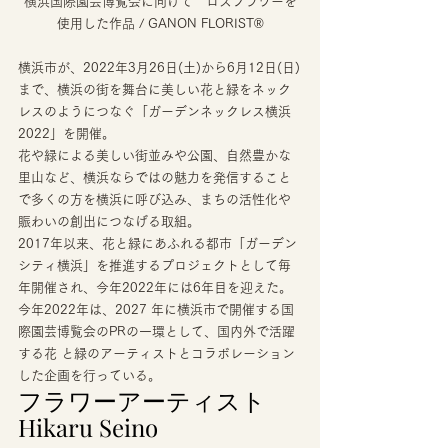
横浜国際園芸博覧会に向けて　ロスフラワーを
使用した作品 / GANON FLORIST®
横浜市が、2022年3月26日(土)から6月12日(日)
まで、横浜の街を舞台に美しい花と緑をネック
レスのようにつなぐ「ガーデンネックレス横浜 
2022」を開催。 
花や緑による美しい街並みや公園、自然豊かな
里山など、横浜ならではの魅力を発信すること
で多くの方を横浜に呼び込み、まちの活性化や
賑わいの創出につなげる取組。 
2017年以来、花と緑にあふれる都市「ガーデン
シティ横浜」を推進するプロジェクトとして毎
年開催され、今年2022年には6年目を迎えた。 
今年2022年は、2027 年に横浜市で開催する国
際園芸博覧会のPRの一環として、国内外で活躍
する花 と緑のアーティストとコラボレーション
した企画を行っている。 
フラワーアーティスト 
Hikaru Seino 