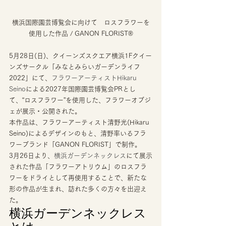
横浜国際園芸博覧会に向けて　ロスフラワーを
使用した作品 / GANON FLORIST®
5月28日(日)、クイーンズスクエア横浜1Fクイー
ンズサークル「みなとみらいガーデンライフ
2022」にて、
フラワーアーティストHikaru 
Seino
による2027年国際園芸博覧会PRとし
て、“ロスフラワー”を使用した、フラワーオブジ
ェが展示・公開された。 
本作品は、フラワーアーティスト清野光(Hikaru 
Seino)によるデザインのもと、清野率いるフラ
ワーブランド「GANON FLORIST」で制作。 
3月26日より、
横浜ガーデンネックレス
にて展示
された作品「フラワーアトリウム」のロスフラ
ワーをドライとして再使用することで、新たな
形の作品が生まれ、訪れた多くの方々を出迎え
た。  
横浜ガーデンネックレス
とは 