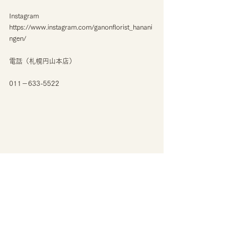
Instagram
https://www.instagram.com/ganonflorist_hanani
ngen/
電話（札幌円山本店）
011－633-5522