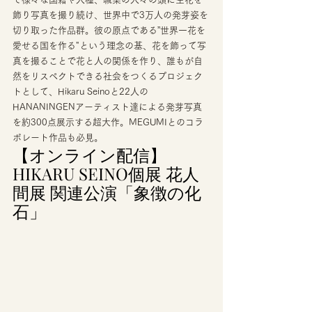
飾り写真を撮り続け、世界中で3万人の発芽姿を
切り取った作品群。彼の原点である”世界一花を
愛せる国を作る"という理念の基、花を飾って写
真を撮ることで花と人の関係を作り、誰もが自
然をリスペクトできる社会をつくるプロジェク
トとして、Hikaru Seinoと22人の
HANANINGENアーティスト達による発芽写真
を約300点展示する超大作。MEGUMIとのコラ
ボレート作品も必見。 
【オンライン配信】
HIKARU SEINO個展 花人
間展 関連公演「象徴の化
石」 