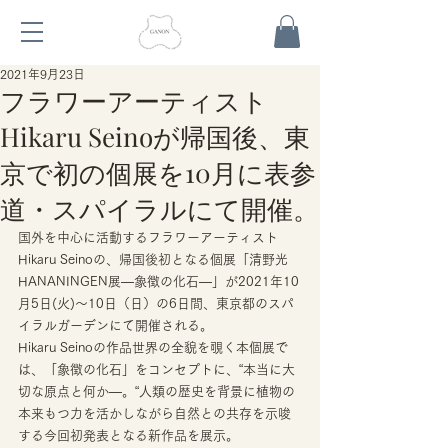
2021年9月23日
フラワーアーティスト
Hikaru Seinoが帰国後、東
京で初の個展を10月に表参
道・スパイラルにて開催。
国外を中心に活動するフラワーアーティスト
Hikaru Seinoの、帰国後初となる個展「清野光 
HANANINGEN展―象徴の化石―」が2021年10
月5日(火)～10日（日）の6日間、東京都のスパ
イラルガーデンにて開催される。 
Hikaru Seinoの作品世界の全貌を覗く本個展で
は、「象徴の化石」をコンセプトに、“本当に大
切な原点と何か―。“人類の歴史を背景に植物の
本来もつ力を活かしながら自然との共存を示唆
する今回初発表となる新作品を展示。 