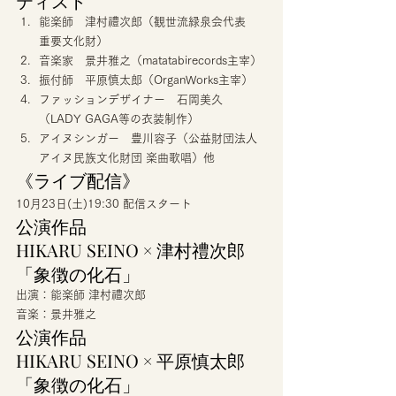
ティスト 
能楽師　津村禮次郎（観世流緑泉会代表　
重要文化財）
音楽家　景井雅之（matatabirecords主宰）
振付師　平原慎太郎（OrganWorks主宰）
ファッションデザイナー　石岡美久
（LADY GAGA等の衣装制作）
アイヌシンガー　豊川容子（公益財団法人
アイヌ民族文化財団 楽曲歌唱）他 
《ライブ配信》 
10月23日(土)19:30 配信スタート 
公演作品　
HIKARU SEINO × 津村禮次郎
「象徴の化石」 
出演：能楽師 津村禮次郎
音楽：景井雅之 
公演作品　
HIKARU SEINO × 平原慎太郎
「象徴の化石」 