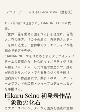
フラワーアーティストHikaru Seino （清野光）
1987年5月13日生まれ。GANON FLORIST代
表。 
「世界一花を愛せる国を作る」を理念に、自然
と共存の仕方、世の中の原点、自然的カルチャ
ーを深く追求し、世界中でクリエイティブな植
物の見せ方を発信。 
”HANANINGEN”をはじめとするクリエイティブ
チームの育成から、社会的マイノリティや世界
平和をフィーチャーした作品や思想まで、誰も
が自然をリスペクトできる社会づくりを続け、
国内外での作品展示や、数多くのオートクチュ
ールブランドの装花・ショープロデュースなど
を手掛ける。 
Hikaru Seino 初発表作品
「象徴の化石」 
カナダ、スペイン、タイなど国外を拠点に活動