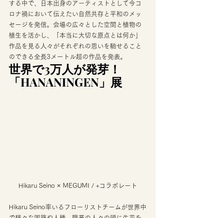
する中で、日本出身のアーティストとして今コ
ロナ禍において伝えたい自然共存と平和のメッ
セージを発信。会場の広々とした空間と植物の
植生を活かし、「本当に大切な原点とは何か」
作品を見る人々がそれぞれの思いを馳せること
のできる全長3メートル超の作品を発表。 
世界で3万人が発芽！
「HANANINGEN」展
Hikaru Seino × MEGUMI / +コラボレート
Hikaru Seino率いるフローリストチームが世界中
で様々な国籍や人種、職業の人々の頭に生花を