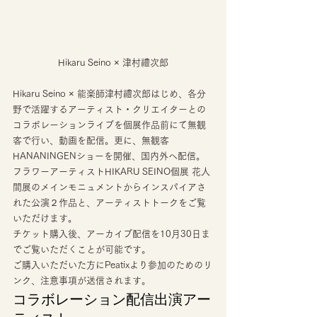
Hikaru Seino × 津村禮次郎
Hikaru Seino × 能楽師津村禮次郎はじめ、各分
野で活躍するアーティスト・クリエイターとの
コラボレーションライブを個展作品前にて無観
客で行い、動画を配信。更に、無観客
HANANINGENショーを開催、国内外へ配信。 
フラワーアーティストHIKARU SEINO個展 花人
間展のメインモニュメントからインスパイアさ
れた公演２作品と、アーティストトークをご覧
いただけます。
チケット購入後、アーカイブ配信を10月30日ま
でご覧いただくことが可能です。
ご購入いただいた方にPeatixより参加のためのリ
ンク、注意事項が送信されます。 
コラボレーション配信出演アー