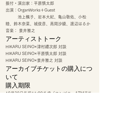
振付・演出家：平原慎太郎
出演：OrganWorks＋Guest
　　　池上楓子、岩本大紀、亀山敬佑、小松
睦、鈴木奈菜、城俊彦、高岡沙綾、渡辺はるか
音楽： 景井雅之 
アーティストトーク 
HIKARU SEINO×津村禮次郎 対談
HIKARU SEINO×平原慎太郎 対談
HIKARU SEINO×景井雅之 対談 
アーカイブチケットの購入につ
いて 
購入期限 
10月30日午前11:00まで（コンビニ・ATM支払
いの場合はこの期限よりも1日前に締め切り） 
チケット料金 
1500円 
アーカイブ視聴期限 
10月30日23:55まで 