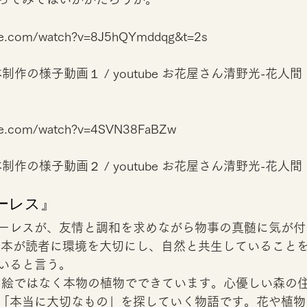
ube.com/watch?v=8J5hQYmddqg&t=2s
制作の様子動画１ / youtube お花屋さん清野光-花人間
ube.com/watch?v=4SVN38FaBZw
制作の様子動画２ / youtube お花屋さん清野光-花人間
ーレス』 
ーレスが、友情と調和を求めながら物事の真髄に気が付
の本が読者に環境を大切にし、自然と共生していること
いると言う。 
も絵ではなく本物の植物でできています。心優しい森の
「本当に大切なもの」を探していく物語です。花や植物