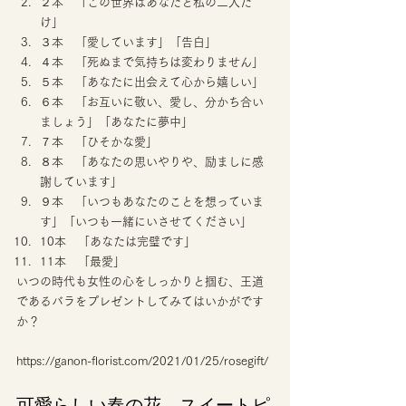
２本　「この世界はあなたと私の二人だ
け」
３本　「愛しています」「告白」
４本　「死ぬまで気持ちは変わりません」
５本　「あなたに出会えて心から嬉しい」
６本　「お互いに敬い、愛し、分かち合い
ましょう」「あなたに夢中」
７本　「ひそかな愛」
８本　「あなたの思いやりや、励ましに感
謝しています」
９本　「いつもあなたのことを想っていま
す」「いつも一緒にいさせてください」
10本　「あなたは完璧です」
11本　「最愛」 
いつの時代も女性の心をしっかりと掴む、王道
であるバラをプレゼントしてみてはいかがです
か？ 
https://ganon-florist.com/2021/01/25/rosegift/
可愛らしい春の花　スイートピ