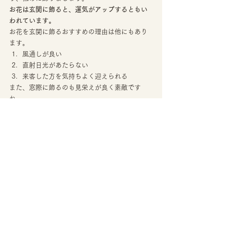
お花は玄関に飾ると、運気がアップするともい
われています。
お花を玄関に飾るおすすめの理由は他にもあり
ます。 
風通しが良い
直射日光があたらない
来客した方を気持ちよく迎えられる 
また、窓際に飾るのも見栄えが良く素敵です
ね。 
しかし、水温が高くなり、持ちが悪くなりやす
いため、水はこまめに変えましょう。 
バレンタインにおすすめのお花
の飾り方 
テーブルに飾ったお花を眺めながら、チョコレ
ートを食べる。 
そんな素敵な過ごし方が実現するのが、まさに
バレンタインではないでしょうか。 
人気スイーツ店では、近年チョコレートとアレ
ンジメントのセットをインターネットで注文す
ることが出来ます。 