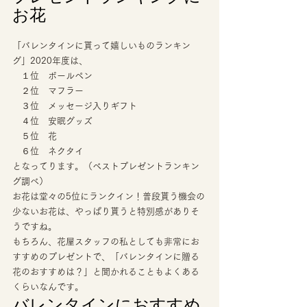
お花 
「バレンタインに貰って嬉しいものランキン
グ」2020年度は、 
　１位　ボールペン 
　２位　マフラー 
　３位　メッセージ入りギフト 
　４位　安眠グッズ 
　５位　花 
　６位　ネクタイ　 
となってります。（ベストプレゼントランキン
グ調べ） 
お花は堂々の5位にランクイン！普段貰う機会の
少ないお花は、やっぱり貰うと特別感がありそ
うですね。 
もちろん、花屋スタッフの私としても非常にお
すすめのプレゼントで、「バレンタインに贈る
花のおすすめは？」と聞かれることもよくある
くらいなんです。 
バレンタインにおすすめ