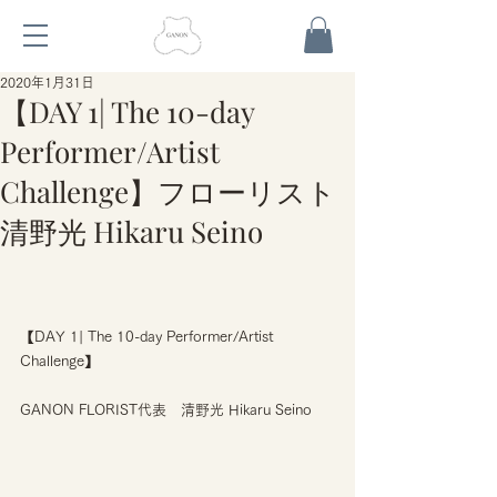
2020年1月31日
【DAY 1| The 10-day
Performer/Artist
Challenge】フローリスト
清野光 Hikaru Seino
【DAY 1| The 10-day Performer/Artist 
Challenge】
GANON FLORIST代表　清野光 Hikaru Seino