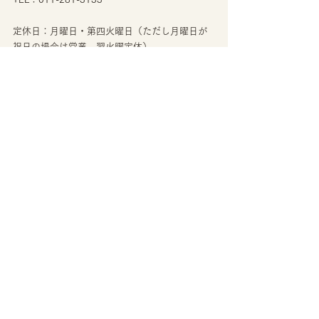
定休日：月曜日・第四火曜日（ただし月曜日が
祝日の場合は営業、翌火曜定休）
レストラン営業時間：11:00~22:00(21:30)
【GANON FLORIST ガノンフローリスト】
公式HP　
https://ganon-florist.com/
Facebook　
https://www.facebook.com/GANONSapporo/
Instagram　
https://www.instagram.com/ganonflorist_hanani
ngen/