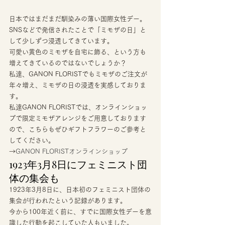
日本ではまだまだ馴染みの薄い国際女性デー。 
SNSなどで発信されたことで「ミモザの日」と
して少しずつ浸透してきています。 
可愛い黄色のミモザを自宅に飾る、という方も
増えてきているのではないでしょうか？ 
私達、GANON FLORISTでもミモザのご注文が
年々増え、ミモザの日の浸透を実感しておりま
す。 
私達GANON FLORISTでは、オンラインショッ
プで限定ミモザアレンジをご用意しております
ので、こちらもぜひギフトフラワーのご参考と
してください。
→
GANON FLORISTオンラインショップ
1923年3月8日にフェミニスト団
体の集会も 
1923年3月8日に、日本初のフェミニスト団体の
集会が行われたという記録があります。 
今から100年近く前に、すでに国際女性デーを意
識した行動を起こしていた人もいました。 