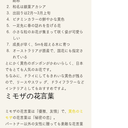
総称 
和名は銀葉アカシア 
出回りは2月～3月上旬 
ビタミンカラーの鮮やかな黄色 
一足先に春の訪れを告げる花 
小さな粒のお花が集まって咲く姿が可愛ら
しい 
成長が早く、5mを超える木に育つ 
オーストラリアが原産で、国花にも指定さ
れている 
とにかく黄色のポンポンがかわいらしく、日本
でもとても人気のお花です。 
ちなみに、ドライにしてもきれいな黄色が残る
ので、リースやスワッ グ、ドライフラワーなど
インテリアとしてもおすすめですよ。 
ミモザの花言葉 
ミモザの花言葉は「優雅、友情」で、
黄色のミ
モザ
の花言葉は「秘密の恋」。 
パートナー以外の女性に贈っても素敵な花言葉