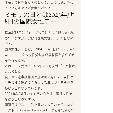
ミモザの日をもっと楽しんで、周りに魅力を伝
えたい方はぜひご参考ください。 
ミモザの日とは2023年3月
8日の国際女性デー 
毎年3月8日は『ミモザの日』として親しまれ始
めていますが、実は『国際女性デー』の日なの
です。 
国際女性デーとは、1904年3月8日にアメリカの
ニュー ヨークの女性労働者が参政権を求めてデ
モを行った日。 
このデモを受けて1975年に国際女性デーが制定
されました。 
現在は国連事務総長が加盟国に対して、
女性が
平等に社会参加できるような環境づくりを呼び
掛ける日
になっています。 
2021年3月8日のミモザの日とは、国際女性デー
を祝う日なのですね。 
国連だけでなく、途上国の女の子の支援プロジ
ェクト 「Because I am a girl 」などを実施して