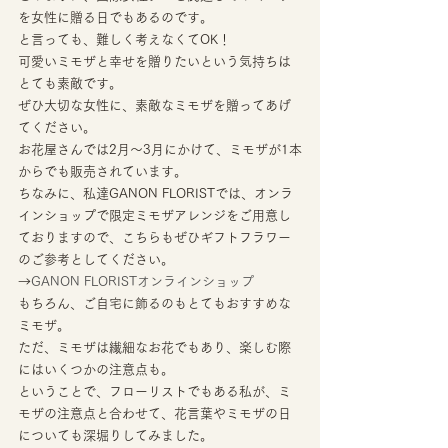
を女性に贈る日でもあるのです。 
と言っても、難しく考えなくてOK！ 
可愛いミモザと幸せを贈りたいという気持ちは
とても素敵です。 
ぜひ大切な女性に、素敵なミモザを贈ってあげ
てください。 
お花屋さんでは2月～3月にかけて、ミモザが1本
からでも販売されています。
ちなみに、私達GANON FLORISTでは、オンラ
インショップで限定ミモザアレンジをご用意し
ておりますので、こちらもぜひギフトフラワー
のご参考としてください。
→
GANON FLORISTオンラインショップ
もちろん、ご自宅に飾るのもとてもおすすめな
ミモザ。 
ただ、ミモザは繊細なお花でもあり、楽しむ際
にはいくつかの注意点も。 
ということで、フローリストでもある私が、ミ
モザの注意点と合わせて、花言葉やミモザの日
についても深堀りしてみました。 