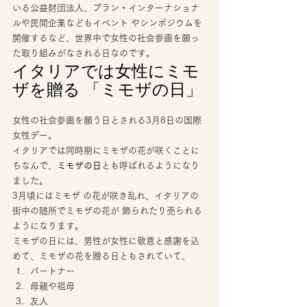
いる公益財団法人、プラン・インターナショナ
ルや民間企業などもイベント やシンポジウムを
開催するなど、世界中で女性の社会参画を願っ
た取り組みがなされる日なのです。 
イタリアでは女性にミモ
ザを贈る 「ミモザの日」 
女性の社会参画を願う日とされる3月8日の国際
女性デー。 
イタリアでは同時期にミモザの花が咲くことに
ちなんで、
ミモザの日
とも呼ばれるようになり
ました。 
3月頃にはミモザ の花が咲き乱れ、イタリアの
街中の随所でミモザの花が 飾られたり売られる
ようになります。 
ミモザの日には、男性が女性に敬意と感謝を込
めて、ミモザの花を贈る日ともされていて、 
パートナー 
母親や祖母 
友人 