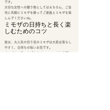
です。 
大切な女性への贈り物としてはもちろん、ご自
宅に気軽にミモザを飾ってご家族とミモザを楽
しんでくださいね。 
ミモザの日持ちと長く楽
しむためのコツ 
実は、大人気の切り花のミモザは大変水落ちし
やすく、日持ちの短いお花です。 
そこで水の吸い上げをよくし、
ミモザを花瓶に
生けて自宅で長く楽しむ際のコツ
をご紹介。 
枝を大きく斜めにカットする 
茎の中のワタを取り除く 
水に浸かる分くらいの枝の表皮を剥ぐよう
に皮を削る 
表皮を削ぐ場合はフローリストナイフがオスス
メですが、切れ味の良いハサミでもOK。 
植物は道管だけでなくその表面からも水を吸収
するため、
このひと手間で大幅に日持ちが変わ
ってきます
。 