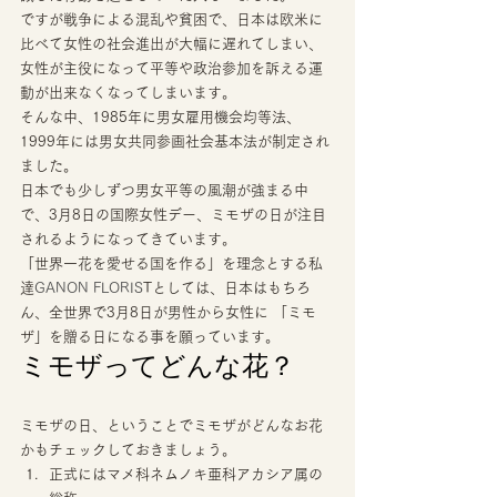
ですが戦争による混乱や貧困で、日本は欧米に
比べて女性の社会進出が大幅に遅れてしまい、
女性が主役になって平等や政治参加を訴える運
動が出来なくなってしまいます。 
そんな中、1985年に男女雇用機会均等法、
1999年には男女共同参画社会基本法が制定され
ました。 
日本でも少しずつ男女平等の風潮が強まる中
で、3月8日の国際女性デー、ミモザの日が注目
されるようになってきています。 
「世界一花を愛せる国を作る」を理念とする私
達
GANON FLORIS
Tとしては、日本はもちろ
ん、全世界で3月8日が男性から女性に 「ミモ
ザ」を贈る日になる事を願っています。 
ミモザってどんな花？ 
ミモザの日、ということでミモザがどんなお花
かもチェックしておきましょう。 
正式にはマメ科ネムノキ亜科アカシア属の