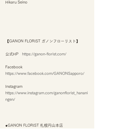
Hikaru Seino
【GANON FLORIST ガノンフローリスト】
公式HP　
https://ganon-florist.com/
Facebook　
https://www.facebook.com/GANONSapporo/
Instagram　
https://www.instagram.com/ganonflorist_hanani
ngen/
●GANON FLORIST 札幌円山本店