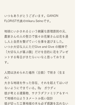
いつもありがとうございます。GANON 
FLORIST代表のHikaru Seinoです。
地球にいかされるという綺麗な原理原則の元、
農家さんの人の努力で我々お花屋さんは花を通
し人と自然を繋げていく仕事を選びました。
いつか大切な人にただGive and Give の精神で
「大切な人が喜ぶ顔」だけを目的に花をプレゼ
ントする毎日がきたらいいなと思っておりま
す。
人間は決められた場所（日数）で咲き（生ま
れ）
大きな地球を作った存在、それを超えてはいけ
ないようにできている。By　ガウディ
彼が考える建築物、サクラダファミリアもすべ
て地域の山より３メートル低い設計
彼が切った工事地域の木も必ず感謝を忘れない