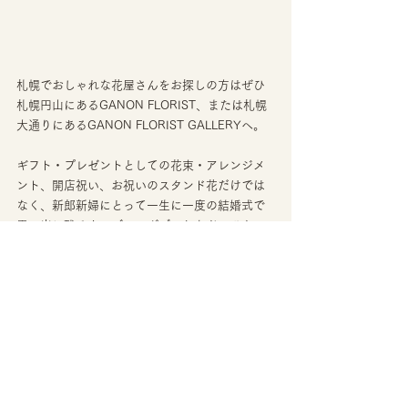
札幌でおしゃれな花屋さんをお探しの方はぜひ
札幌円山にあるGANON FLORIST、または札幌
大通りにあるGANON FLORIST GALLERYへ。
ギフト・プレゼントとしての花束・アレンジメ
ント、開店祝い、お祝いのスタンド花だけでは
なく、新郎新婦にとって一生に一度の結婚式で
思い出に残るウェディングブーケなど、ひとつ
ひとつデザインして制作しております。札幌市
内配達、日本全国へ郵送も承っています。
皆様のご来店を、こころよりお待ちしておりま
す。
GANON FLORIST