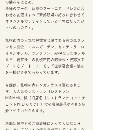
の装花をはじめ、
新婦のブーケ、新郎のブートニア、ドレスに合
わせる花冠はすべて新郎新婦の好みに合わせて
オリジナルでデザインしている世界にたったひ
とつのものです。
札幌市内の人気な披露宴会場である宮の森フラ
ンセス協会、エルムガーデン、センチュリーロ
イヤルホテル、ラファソン、ANA全日空ホテル
など、現在多くの札幌市内の結婚式・披露宴で
ブーケとブートニア、そして披露宴会場の装花
を手掛けさせてもらっています。
今回は、札幌の赤レンガテラス４階にありま
す、大人気のレストラン「レストラン
MINAMI」様（旧店名「リストランテ イル・チ
ェントロ ひらまつ」）での会場装花の写真を紹
介させていただきます。
新郎新婦やそのご家族様にとって大切な１日
を、そしてゲストの皆さまが喜んでくれるよう