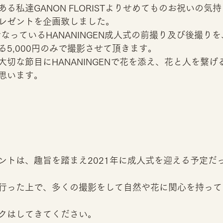
る私達GANON FLORISTよりせめてものお祝いの気
レゼントを企画致しました。
で行なっているHANANINGEN成人式の前撮り及び後撮り
5,000円のみで撮影させて頂きます。
切な節目にHANANINGENで花を添え、花と人を繋げ
思います。
ントは、趣旨を踏まえ2021年に成人式を迎える予定だ
行った上で、多くの撮影をして自然や花に関心を持って
クはしてきてください。