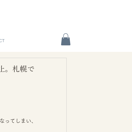
CT
止。札幌で
なってしまい、