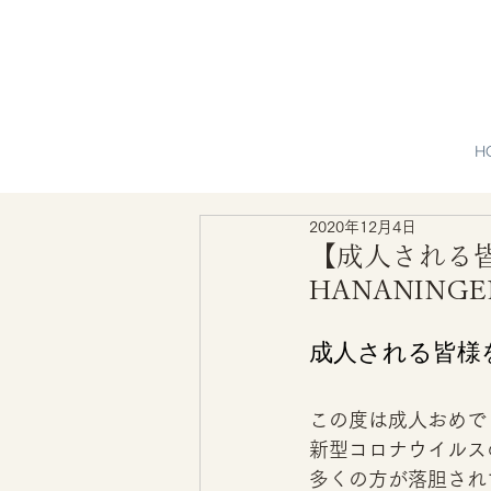
H
2020年12月4日
【成人される皆
HANANIN
成人される皆様
この度は成人おめで
新型コロナウイルス
多くの方が落胆され