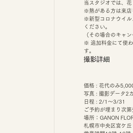
当スタジオでは、花
※熱がある方は来店
※新型コロナウイル
ください。
（その場合のキャン
※ 追加料金にて使
す。
撮影詳細
価格 : 花代のみ5,00
写真 : 撮影データ
日程 : 2/1〜3/31
ご予約が埋まり次第
場所：GANON FLO
札幌市中央区宮ケ丘