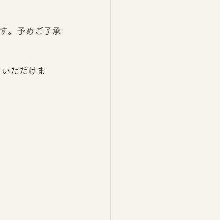
す。予めご了承
りいただけま