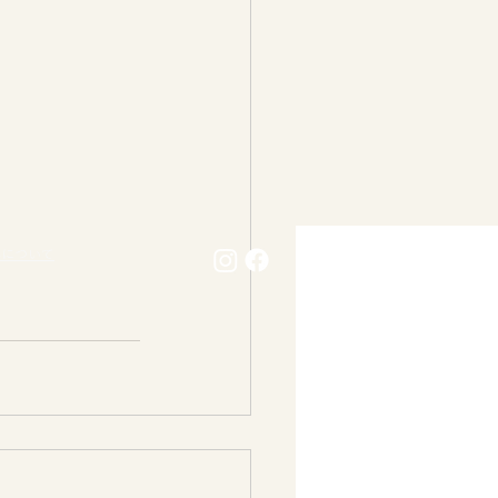
料について