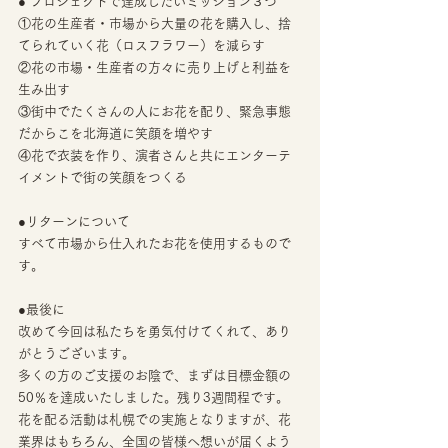
● プロジェクトで達成したいミッション３つ
①花の生産者・市場から大量の花を購入し、捨
てられていく花（ロスフラワー）を減らす
②花の市場・生産者の方々に売り上げと利益を
生み出す
③街中でたくさんの人にお花を配り、緊急事態
だからこを北海道に笑顔を増やす
④花で衣装を作り、演者さんと共にエンターテ
イメントで街の笑顔をつくる
●リターンについて
すべて市場から仕入れたお花を使用するもので
す。
●最後に
改めて今回は私たちを勇気付けてくれて、あり
がとうございます。
多くの方のご支援のお陰で、まずは目標金額の
50％を達成いたしました。残り3週間程です。
花を配る活動は札幌での実施となりますが、花
業界はもちろん、全国の皆様へ想いが届くよう