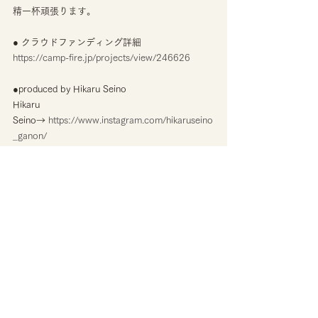
精一杯頑張ります。
● クラウドファンディング詳細
https://camp-fire.jp/projects/view/246626
●produced by Hikaru Seino
Hikaru 
Seino→ 
https://www.instagram.com/hikaruseino
_ganon/
HANANINGEN 
→
https://www.facebook.com/hananingen/
あたたかいご支援をどうぞ宜しくお願い致しま
す！！！！
https://www.facebook.com/hananingen/videos/
803207980173064/