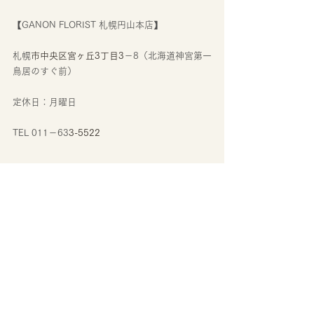
【GANON FLORIST 札幌円山本店】
札幌
市中央区宮ヶ丘3丁目3
－8（北海道神宮第一
鳥居のすぐ前）
定休日：月曜日
TEL 011－63
3-5522
【
GANON FLORIST GALLERY 札幌大通店】
北海道 札幌市南2条西5-3-16 シモ
チビル 1F
レストラン営業時間/11:00~22:00(21:30)