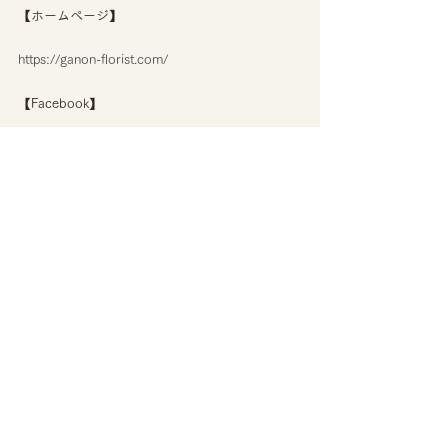
【ホームページ】
https://ganon-florist.com/
【Facebook】
https://www.facebook.com/GANONSapporo/
【お電話でのお問い合わせ】
０１１－６３３－５５２２
GANON FLORSIT