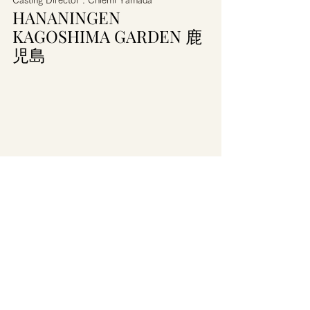
Casting Director : Chiemi Yamada  
HANANINGEN 
KAGOSHIMA GARDEN 鹿
児島 
湯浅あい子 / HANANINGEN® KAGOSHIMA 
GARDEN
何気ない日常も花で飾る事ができたら、それは
一つの記念日になる。
色々な想いが交錯するこのご時世、そこに花が
加わることによって彩りが生まれ柔らかな感情
が生まれる。